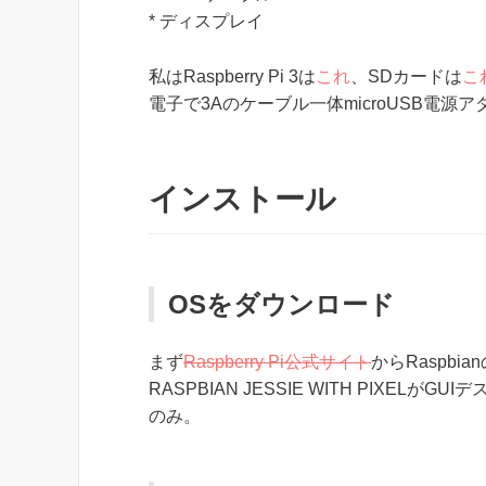
* ディスプレイ
私はRaspberry Pi 3は
これ
、SDカードは
こ
電子で3Aのケーブル一体microUSB電源
インストール
OSをダウンロード
まず
Raspberry Pi公式サイト
からRaspb
RASPBIAN JESSIE WITH PIXELがG
のみ。