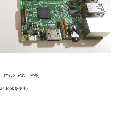
i 3では2.5A以上推奨)
cBookを使用)