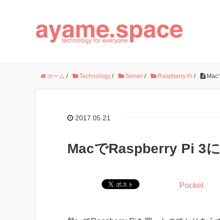
ホーム
/
Technology
/
Server
/
Raspberry Pi
/
Mac
2017.05.21
MacでRaspberry Pi
Pocket