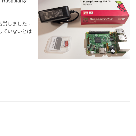
aspbianを
苦労しました…
持していないとは