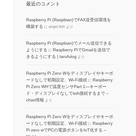
最近のコメント
Raspberry Pi (Raspbian)でFAX送受信環境を
構築する
に
angel.itoh
より
Raspberry Pi (Raspbian)でメール送信できる
ようにする
Raspberry PiでGmailを送信で
に
きるようにする | tarufulog
より
Raspberry Pi Zero Wをディスプレイやキーボ
ードなしで初期設定、Wi-Fi接続
Raspberry
に
Pi Zero WHで温度センサPart.1―キーボー
ド・ディスプレイなしでssh接続するまで –
chao情報
より
Raspberry Pi Zero Wをディスプレイやキーボ
ードなしで初期設定、Wi-Fi接続
Raspberry
に
Pi zero wでPCの電源ボタンをIoT化する –