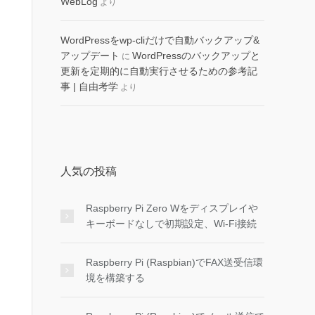
WebLog
より
WordPressをwp-cliだけで自動バックアップ&
アップデート
WordPressのバックアップと
に
更新を定期的に自動実行させるための参考記
事 | 自由考学
より
人気の投稿
Raspberry Pi Zero Wをディスプレイや
キーボードなしで初期設定、Wi-Fi接続
Raspberry Pi (Raspbian)でFAX送受信環
境を構築する