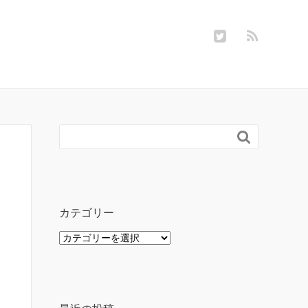

カテゴリー
カ
テ
ゴ
リ
ー