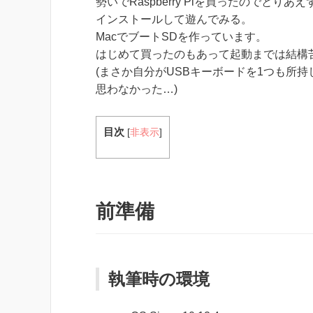
勢いでRaspberry Piを買ったのでとりあえずR
インストールして遊んでみる。
MacでブートSDを作っています。
はじめて買ったのもあって起動までは結構
(まさか自分がUSBキーボードを1つも所
思わなかった…)
目次
[
非表示
]
前準備
執筆時の環境