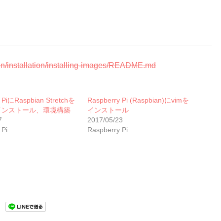
on/installation/installing-images/README.md
 PiにRaspbian Stretchを
Raspberry Pi (Raspbian)にvimを
インストール、環境構築
インストール
7
2017/05/23
 Pi
Raspberry Pi