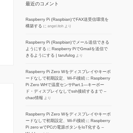
最近のコメント
Raspberry Pi (Raspbian)でFAX送受信環境を
構築する
に
angel.itoh
より
Raspberry Pi (Raspbian)でメール送信できる
ようにする
Raspberry PiでGmailを送信で
に
きるようにする | tarufulog
より
Raspberry Pi Zero Wをディスプレイやキーボ
ードなしで初期設定、Wi-Fi接続
Raspberry
に
Pi Zero WHで温度センサPart.1―キーボー
ド・ディスプレイなしでssh接続するまで –
chao情報
より
Raspberry Pi Zero Wをディスプレイやキーボ
ードなしで初期設定、Wi-Fi接続
Raspberry
に
Pi zero wでPCの電源ボタンをIoT化する –