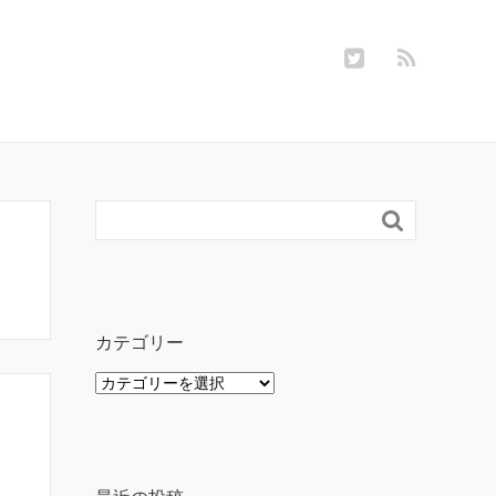

カテゴリー
カ
テ
ゴ
リ
ー