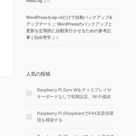
WebLog
より
WordPressをwp-cliだけで自動バックアップ&
アップデート
WordPressのバックアップと
に
更新を定期的に自動実行させるための参考記
事 | 自由考学
より
人気の投稿
Raspberry Pi Zero Wをディスプレイや
キーボードなしで初期設定、Wi-Fi接続
Raspberry Pi (Raspbian)でFAX送受信環
境を構築する